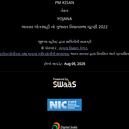
PM KISAN
તેસ્ત
YOJANA
અવસર લોકશાહી નો ગુજરાત વિધાનસભા ચૂંટણી 2022
જીલ્લા વહીવટ દ્વારા માલિકીની સામગ્રી
© પોરબંદર ,
સૂચના વિજ્ઞાન કેન્દ્ર
,
ઇલેક્ટ્રોનીક્સ તથા સુચના પ્રૌદ્યોગીકી મંત્રાલય
, ભારત સરકાર દ્વારા વિકસિત અને પ્રકાશિત
છેલ્લે અપડેટ:
Aug 06, 2026