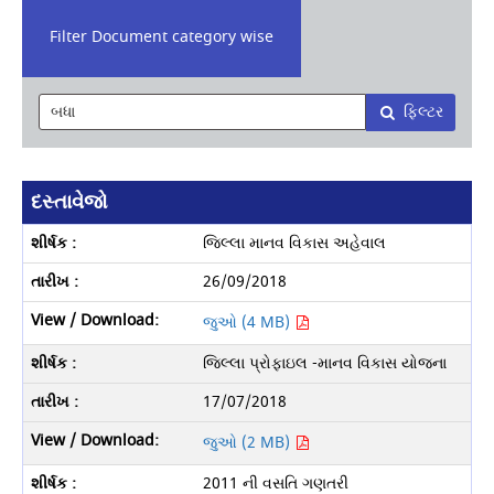
Filter Document category wise
ફિલ્ટર
દસ્તાવેજો
જિલ્લા માનવ વિકાસ અહેવાલ
26/09/2018
જુઓ (4 MB)
જિલ્લા પ્રોફાઇલ -માનવ વિકાસ યોજના
17/07/2018
જુઓ (2 MB)
2011 ની વસતિ ગણતરી