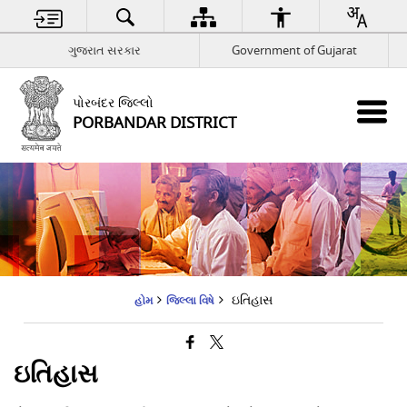
ગુજરાત સરકાર
Government of Gujarat
પોરબંદર જિલ્લો
PORBANDAR DISTRICT
ઇતિહાસ
હોમ
જિલ્લા વિષે
ઇતિહાસ