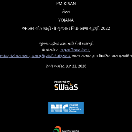
PM KISAN
તેસ્ત
YOJANA
અવસર લોકશાહી નો ગુજરાત વિધાનસભા ચૂંટણી 2022
જીલ્લા વહીવટ દ્વારા માલિકીની સામગ્રી
© પોરબંદર ,
સૂચના વિજ્ઞાન કેન્દ્ર
,
ઇલેક્ટ્રોનીક્સ તથા સુચના પ્રૌદ્યોગીકી મંત્રાલય
, ભારત સરકાર દ્વારા વિકસિત અને પ્રકાશિત
છેલ્લે અપડેટ:
Jun 22, 2026