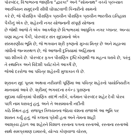
પોરબંદર, વિશ્વભરના જાણીતા “દ્વારકા” અને “સોમનાથ” વચ્ચે પ્રખ્યાત
આરબિયન સમુદ્રની સીધી ઘોંઘાટવાળી કિનારીનો સામનો
કરે છે, જે પૌરાણિક પૌરાણિક પ્રાચીન પૌરાણિક પ્રાચીન ભારતીય ઇતિહાસ
પૈકીનું એક છે, શહેરની નગર યોજનાની સંપૂર્ણ યોજના
છે જેથી આજે તે એક આકર્ષણ છે વિશ્વભરમાં આધુનિક નગર પ્લાનર. અન્ય
ઘણા મહત્વ પૈકી, પોરબંદર સંત સુદામાનો એક
સંસ્મરણીય ભૂમિ છે, જે ભગવાન શ્રી કૃષ્ણનો મુખ્ય મિત્ર છે અને મહાત્મા
ગાંધીનો જન્મસ્થળ છે, જે આજની દુનિયામાં અહિંસાના
પાઠ શીખવે છે. પોરબંદર ફક્ત પૌરાણિક દૃષ્ટિકોણથી જ મહત્વ ધરાવે છે, પરંતુ
તે સ્થાનિક અને વિદેશી પર્યટકોને આકર્ષે છે,
જેઓ દરરોજ આ પવિત્ર શહેરની મુલાકાત લે છે.
શ્રાવન સુદ પૂનમ અથવા નરીયલી પૂર્ણિમા આ પવિત્ર શહેરનો પાયોનિયરીંગ
માનવામાં આવે છે. શ્રીમદ્ ભગવદના સ્કેન્ડ પુરાણના
સુદામા ચરિત્રમાં પૌરાણિક સંદર્ભ તરીકે, વર્તમાન પોરબંદર શહેર દેવી પોરવ
પછી નામ ધરાવતું હતું, અને તે અસમાવતી નદીની
કાંઠે સ્થિત હતું. રાજપૂત ક્લિયનના જેઠવા વંશના રાજાએ આ ભૂમિ પર
શાસન કર્યું હતું, જે કલાના પ્રેમી હતા અને તેમના શાહી
આશ્રય હેઠળ આ શહેરને વિશાળ રસ્તાના પગના રસ્તાઓ, રસ્તાના રસ્તાઓ
સાથે સમપ્રમાણ ઇમારતો, યોગ્ય કોણવાળા ચોરસ,