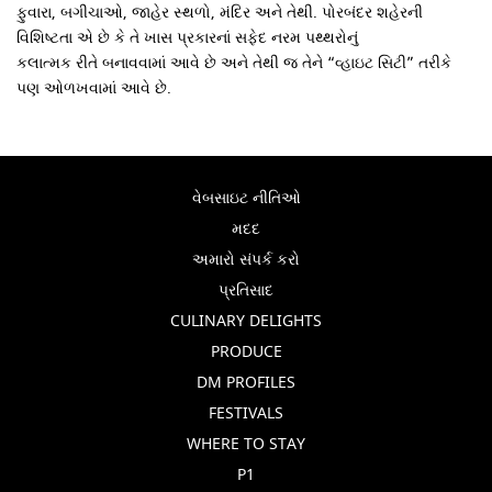
ફુવારા, બગીચાઓ, જાહેર સ્થળો, મંદિર અને તેથી. પોરબંદર શહેરની
વિશિષ્ટતા એ છે કે તે ખાસ પ્રકારનાં સફેદ નરમ પથ્થરોનું
કલાત્મક રીતે બનાવવામાં આવે છે અને તેથી જ તેને “વ્હાઇટ સિટી” તરીકે
પણ ઓળખવામાં આવે છે.
વેબસાઇટ નીતિઓ
મદદ
અમારો સંપર્ક કરો
પ્રતિસાદ
CULINARY DELIGHTS
PRODUCE
DM PROFILES
FESTIVALS
WHERE TO STAY
P1